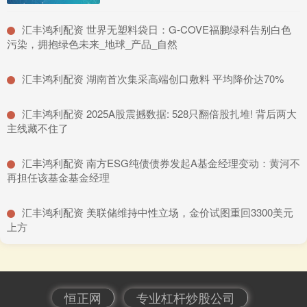
​汇丰鸿利配资 世界无塑料袋日：G-COVE福鹏绿科告别白色
污染，拥抱绿色未来_地球_产品_自然
​汇丰鸿利配资 湖南首次集采高端创口敷料 平均降价达70%
​汇丰鸿利配资 2025A股震撼数据: 528只翻倍股扎堆! 背后两大
主线藏不住了
​汇丰鸿利配资 南方ESG纯债债券发起A基金经理变动：黄河不
再担任该基金基金经理
​汇丰鸿利配资 美联储维持中性立场，金价试图重回3300美元
上方
恒正网
专业杠杆炒股公司