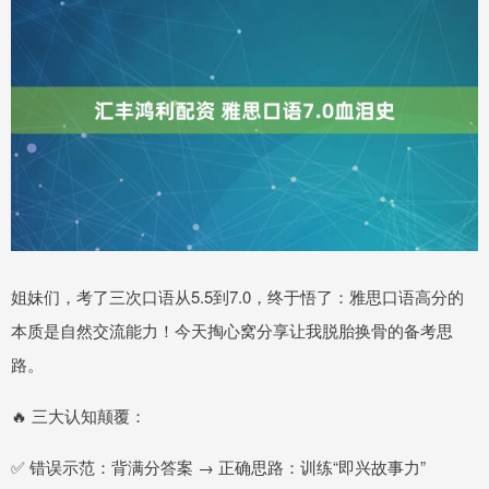
姐妹们，考了三次口语从5.5到7.0，终于悟了：雅思口语高分的
本质是自然交流能力！今天掏心窝分享让我脱胎换骨的备考思
路。
🔥 三大认知颠覆：
✅ 错误示范：背满分答案 → 正确思路：训练“即兴故事力”