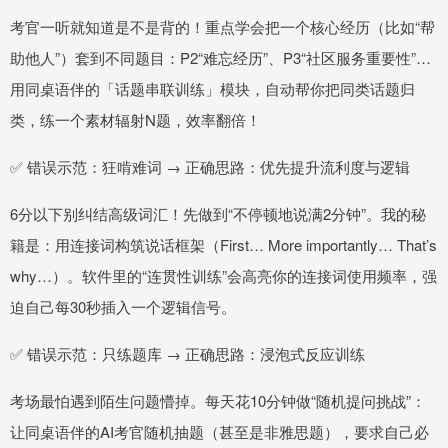
考官一听就知道是不是背的！重点学会把一个核心经历（比如“帮
助他人”）套到不同题目：P2“难忘经历”、P3“社区服务重要性”…
用同桌语伴的「话题串联训练」模块，自动帮你把同类话题归
类，练一个素材辐射N题，效率翻倍！
✅ 错误示范：狂啃难词 → 正确思路：优先提升流利度与逻辑
6分以下别纠结高级词汇！先做到“不停顿地说满2分钟”。我的秘
籍是：用连接词构筑说话框架（First… More importantly… That’s
why…）。软件里的“连贯性训练”会高亮你的连接词使用频率，强
迫自己每30秒插入一个逻辑信号。
✅ 错误示范：只练题库 → 正确思路：浸泡式反应训练
考场最怕遇到陌生问题懵掉。每天花10分钟做“随机提问挑战”：
让同桌语伴的AI考官随机抽题（甚至是非雅思题），要求自己必