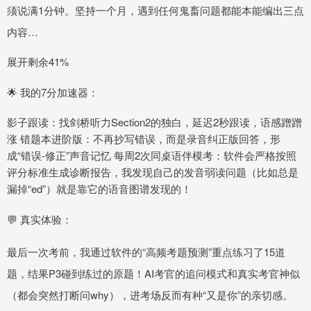
须说满1分钟。坚持一个月，遇到任何鬼畜问题都能本能编出三点
内容…
展开剩余41%
🌟 我的7分加速器：
影子跟读：找剑桥听力Section2的独白，延迟2秒跟读，语感蹭蹭
涨 错题本进阶版：不再抄写错误，而是录音纠正版回答，形
成“错误-修正”声音记忆 每周2次同桌语伴模考：软件会严格按照
评分标准生成诊断报告，我发现自己的发音弱读问题（比如总是
漏掉“ed”）就是靠它的语音图谱发现的！
💬 真实体验：
最后一次考前，我通过软件的“高频考题预测”重点练习了15道
题，结果P3碰到练过的原题！AI考官的追问模式和真实考官神似
（都会突然打断问why），进考场反而有种“又是你”的亲切感。