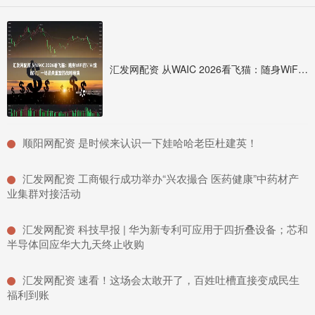
汇发网配资 从WAIC 2026看飞猫：随身WiFi的＂AI觉醒＂，一场品类重塑的战略预演
​顺阳网配资 是时候来认识一下娃哈哈老臣杜建英！
​汇发网配资 工商银行成功举办“兴农撮合 医药健康”中药材产
业集群对接活动
​汇发网配资 科技早报 | 华为新专利可应用于四折叠设备；芯和
半导体回应华大九天终止收购
​汇发网配资 速看！这场会太敢开了，百姓吐槽直接变成民生
福利到账