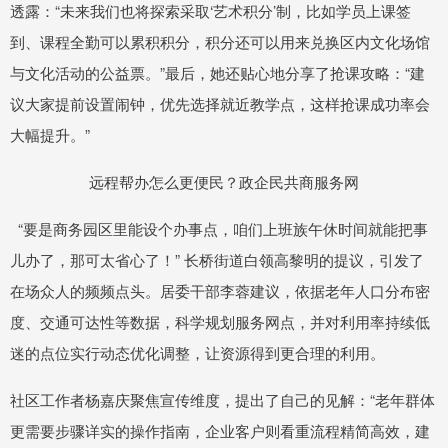
透露：“未来我们也将探索采取‘艺术积分’制，比如学员上课签
到、课程全勤可以累积积分，积分还可以用来兑换区内文化场馆
与文化活动的公益票。”最后，她还贴心地分享了抢课攻略：“建
议大家提前设置闹钟，优先选择就近教学点，这样抢课成功率会
大幅提升。”
远程帮办怎么更便民？政企民共商服务网
“要是商务园区里能设个办事点，咱们上班族午休时间就能把事
儿办了，那可太省心了！” 长桥街道白领高黎明的提议，引发了
在场众人的频频点头。居委干部李蓉建议，依据老年人口分布密
度、交通可达性等数据，科学规划服务网点，并对利用率持续低
迷的点位实行动态优化调整，让资源得到更合理的利用。
社区工作者杨嘉庆聚焦宣传维度，提出了自己的见解：“老年群体
更需要步骤详实的操作指南，企业客户则看重流程精简高效，建