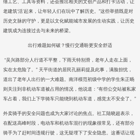
缮工艺、工具等资料，还会推出相关的文创产品和打卡活动，让
老建筑‘活’起来，让年轻人们在玩中了解历史。”这些举措既是对
历史文脉的守护，更是以文化赋能城市发展的生动实践，让历史
建筑成为连接过去与未来的桥梁。
出行难题如何破？慢行交通盼更安全舒适
“吴兴路部分人行道不平整，下雨天特别滑，老年人走在上面，
实在太危险了。” 天平街道的居民孔丽莉提及此事，满脸担忧，
道出了老年人出行的一大难题。南洋模范初级中学的学生朱正旸
则关注到非机动车道被占用的情况，他说道：“有些公交站被私家
车占着，我们上下学骑车只能绕到机动车道，感觉太不安全了。”
外卖骑手的安全问题也成为大家讨论的焦点。社工陆晓超表示，
在配送高峰时段，电动车和机动车混行的现象很常见，还有部分
骑手为了赶时间违规行驶，这无疑埋下了安全隐患。这番话让现