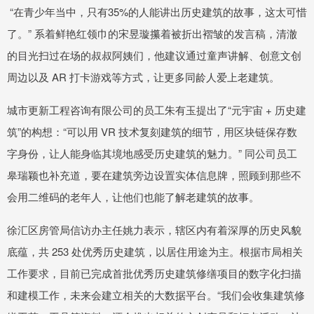
“在青少年当中，只有35%的人能讲出历史建筑的故事，这太可惜
了。” 系着鲜艳红领巾的宋昱璇攥着被折出褶皱的发言稿，清澈
的目光扫过在场的叔叔阿姨们，他建议通过童声讲解、创意文创
周边以及 AR 打卡游戏等方式，让更多同龄人爱上老建筑。
城市更新工程咨询有限公司的员工朱有玉提出了“元宇宙 + 历史建
筑”的构想：“可以用 VR 技术复刻建筑的细节，用区块链保存数
字身份，让人能身临其境地感受历史建筑的魅力。” 同公司员工
皋瑞颖也补充道，要在建筑旁边设置实体信息牌，照顾到那些不
会用二维码的老年人，让他们也能了解老建筑的故事。
徐汇区房管局信访办主任姚力表示，辖区内有着深厚的历史风貌
底蕴，共 253 处优秀历史建筑，以居住用途为主。根据市局相关
工作要求，目前已完成首批优秀历史建筑修缮项目的数字化扫描
和建模工作，未来会建立相关的大数据平台。“我们会收集建筑修