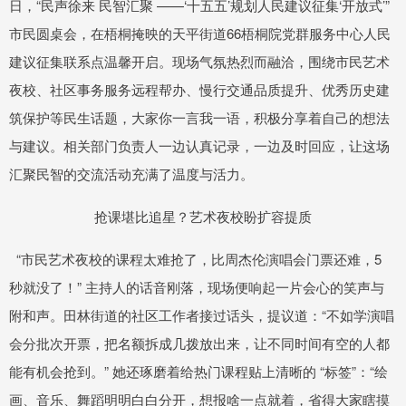
日，“民声徐来 民智汇聚 ——‘十五五’规划人民建议征集‘开放式’”
市民圆桌会，在梧桐掩映的天平街道66梧桐院党群服务中心人民
建议征集联系点温馨开启。现场气氛热烈而融洽，围绕市民艺术
夜校、社区事务服务远程帮办、慢行交通品质提升、优秀历史建
筑保护等民生话题，大家你一言我一语，积极分享着自己的想法
与建议。相关部门负责人一边认真记录，一边及时回应，让这场
汇聚民智的交流活动充满了温度与活力。
抢课堪比追星？艺术夜校盼扩容提质
“市民艺术夜校的课程太难抢了，比周杰伦演唱会门票还难，5
秒就没了！” 主持人的话音刚落，现场便响起一片会心的笑声与
附和声。田林街道的社区工作者接过话头，提议道：“不如学演唱
会分批次开票，把名额拆成几拨放出来，让不同时间有空的人都
能有机会抢到。” 她还琢磨着给热门课程贴上清晰的 “标签”：“绘
画、音乐、舞蹈明明白白分开，想报啥一点就着，省得大家瞎摸