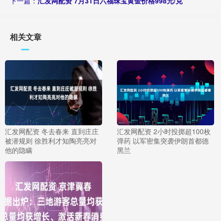
下一篇：
汇发网配资 7月31日六福珠宝黄金价格998元/克
相关文章
汇发网配资 冬去春来 直到庄庄
汇发网配资 2小时投掷超100枚
被潜规则 徐胜利才知陶亮亮对
弹药 以军密集突袭伊朗首都德
他的隐瞒
黑兰