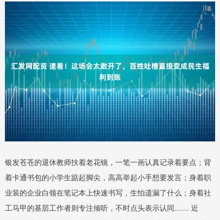
银发苍苍的退休教师扶着老花镜，一笔一画认真记录着要点；背
着卡通书包的小学生踮起脚尖，高高举起小手想要发言；身着职
业装的企业白领在笔记本上快速书写，生怕遗漏了什么；身着社
工马甲的基层工作者则专注倾听，不时点头表示认同…… 近