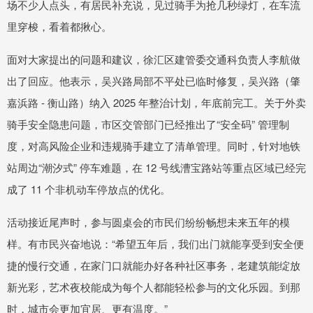
场不少人点头，有居民补充说，见过骑手为抢几秒绿灯，在车流
里穿梭，看着都揪心。
面对大家提出的问题和建议，徐汇区建管委交通科负责人李航做
出了回应。他表示，吴兴路局部不平处已临时修复，吴兴路（肇
嘉浜路 - 衡山路）纳入 2025 年整治计划，年底前完工。关于外卖
骑手安全隐患问题，市区交管部门已经推出了“安全码” 管理制
度，对高风险企业和违规骑手建立了清单管理。同时，针对地铁
站周边“潮汐式” 停车难题，在 12 号线漕宝路站等重点区域已经完
成了 11 个非机动车停放点的优化。
活动接近尾声时，参与圆桌会的市民们纷纷畅想未来五年的模
样。有市民兴奋地说：“希望五年后，我们出门就能享受到安全便
捷的慢行交通，在家门口就能办好各种社区事务，老建筑能绽放
新光彩，艺术夜校能成为每个人都能轻松参与的文化乐园。到那
时，城市会更加宜居、更有温度。”