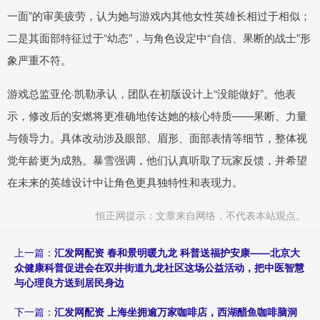
一面”的审美疲劳，认为她与游戏内其他女性英雄长相过于相似；
二是其面部特征过于“幼态”，与角色设定中“自信、果断的战士”形
象严重不符。
游戏总监亚伦·凯勒承认，团队在初版设计上“没能做好”。他表
示，修改后的安燃将更准确地传达她的核心特质——果断、力量
与领导力。具体改动涉及眼部、眉形、面部表情等细节，整体视
觉年龄更为成熟。暴雪强调，他们认真听取了玩家反馈，并希望
在未来的英雄设计中让角色更具独特性和表现力。
恒正网提示：文章来自网络，不代表本站观点。
上一篇：
汇发网配资 春和景明暖九龙 科普送福护安康——北京大
众健康科普促进会在双井街道九龙社区这场公益活动，把中医智慧
与心理良方送到居民身边
下一篇：
汇发网配资 上海坐拥逾万家咖啡店，西湖醋鱼咖啡脑洞