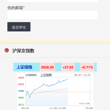
你的邮箱
*
提交评论
沪深京指数
上证综指
3928.00
+27.65
+0.71%