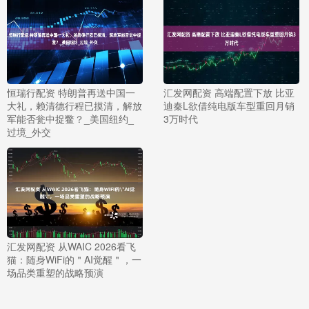
恒瑞行配资 特朗普再送中国一
汇发网配资 高端配置下放 比亚
大礼，赖清德行程已摸清，解放
迪秦L欲借纯电版车型重回月销
军能否瓮中捉鳖？_美国纽约_
3万时代
过境_外交
汇发网配资 从WAIC 2026看飞
猫：随身WiFi的＂AI觉醒＂，一
场品类重塑的战略预演