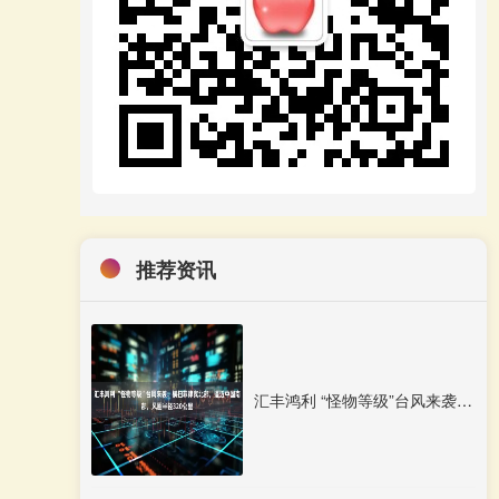
推荐资讯
汇丰鸿利 “怪物等级”台风来袭：横扫菲律宾北部，逼近中国南部，风圈半径320公里