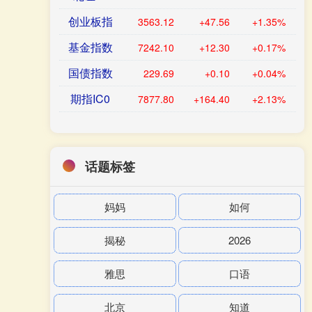
创业板指
3563.12
+47.56
+1.35%
基金指数
7242.10
+12.30
+0.17%
国债指数
229.69
+0.10
+0.04%
期指IC0
7877.80
+164.40
+2.13%
话题标签
妈妈
如何
揭秘
2026
雅思
口语
北京
知道