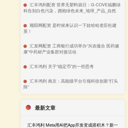
​汇丰鸿利配资 世界无塑料袋日：G-COVE福鹏绿
科告别白色污染，拥抱绿色未来_地球_产品_自然
​顺阳网配资 是时候来认识一下娃哈哈老臣杜建
英！
​汇发网配资 工商银行成功举办“兴农撮合 医药健
康”中药材产业集群对接活动
​汇丰鸿利 关于“稳定币”的一些思考
​汇丰鸿利 南京：高能级平台引领科技创新“打头
阵”
最新文章
汇丰鸿利 Meta用AI把App开发变成搭积木？新一