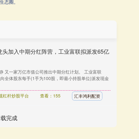
资生态圈。
龙头加入中期分红阵营，工业富联拟派发65亿
静 又一家万亿市值公司推出中期分红计划。 工业富联
拟向全体股东每手(1手为100股，即最小持股单位)派发现金
规杠杆炒股平台
查看：155
汇丰鸿利配资
加载完成