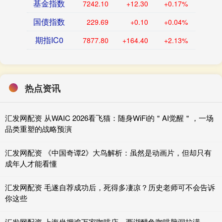
基金指数
7242.10
+12.30
+0.17%
国债指数
229.69
+0.10
+0.04%
期指IC0
7877.80
+164.40
+2.13%
热点资讯
汇发网配资 从WAIC 2026看飞猫：随身WiFi的＂AI觉醒＂，一场
品类重塑的战略预演
汇发网配资 《中国奇谭2》大鸟解析：虽然是动画片，但却只有
成年人才能看懂
汇发网配资 毛遂自荐成功后，死得多凄凉？历史老师可不会告诉
你这些
汇发网配资 上海坐拥逾万家咖啡店，西湖醋鱼咖啡脑洞拉满