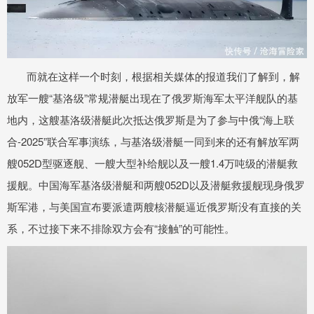
而就在这样一个时刻，根据相关媒体的报道我们了解到，解
放军一艘“基洛级”常规潜艇出现在了俄罗斯海军太平洋舰队的基
地内，这艘基洛级潜艇此次抵达俄罗斯是为了参与中俄“海上联
合-2025”联合军事演练，与基洛级潜艇一同到来的还有解放军两
艘052D型驱逐舰、一艘大型补给舰以及一艘1.4万吨级的潜艇救
援舰。中国海军基洛级潜艇和两艘052D以及潜艇救援舰现身俄罗
斯军港，与美国宣布要派遣两艘核潜艇逼近俄罗斯没有直接的关
系，不过接下来不排除双方会有“接触”的可能性。