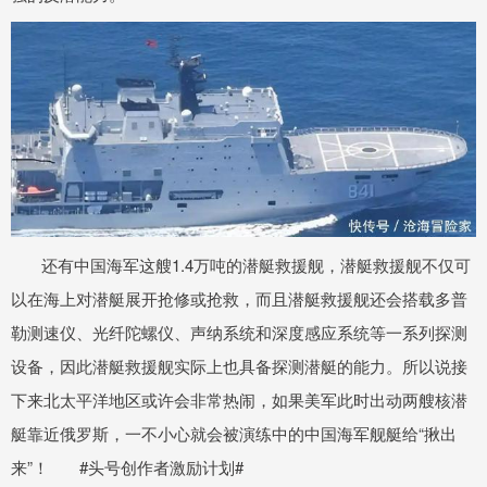
还有中国海军这艘1.4万吨的潜艇救援舰，潜艇救援舰不仅可
以在海上对潜艇展开抢修或抢救，而且潜艇救援舰还会搭载多普
勒测速仪、光纤陀螺仪、声纳系统和深度感应系统等一系列探测
设备，因此潜艇救援舰实际上也具备探测潜艇的能力。所以说接
下来北太平洋地区或许会非常热闹，如果美军此时出动两艘核潜
艇靠近俄罗斯，一不小心就会被演练中的中国海军舰艇给“揪出
来”！ #头号创作者激励计划#